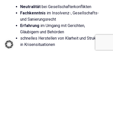
Neutralität
bei Gesellschafterkonflikten
Fachkenntnis
im Insolvenz-, Gesellschafts-
und Sanierungsrecht
Erfahrung
im Umgang mit Gerichten,
Gläubigern und Behörden
schnelles Herstellen von Klarheit und Struktur
in Krisensituationen
Muss eine Gesellschaft geordnet abgewickelt
werden, übernehme ich als Liquidator oder
Nachtragsliquidator die vollständige Abwicklung
und minimiere Haftungsrisiken. Kontaktieren Sie
mich für eine verlässliche Umsetzung.