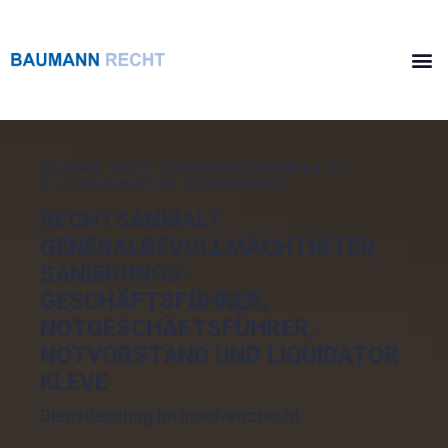
Baumann Recht - Starke Rechtsberatung und
Insolvenzexpertise aus einer Hand.
RECHTSANWALT
GENERALBEVOLLMÄCHTIGTER,
SANIERUNGS-
GESCHÄFTSFÜHRER,
NOTGESCHÄFTSFÜHRER,
NOTVORSTAND UND LIQUIDATOR
KLEVE
Dienstleistung im Insolvenzrecht